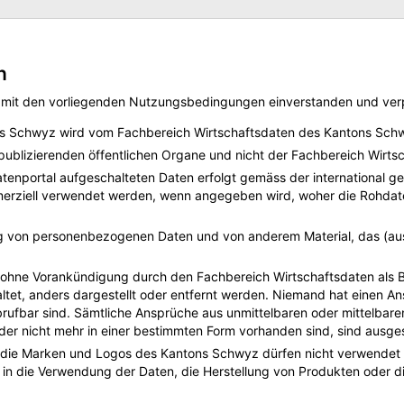
n
 mit den vorliegenden Nutzungsbedingungen einverstanden und verpfl
s Schwyz wird vom Fachbereich Wirtschaftsdaten des Kantons Schw
publizierenden öffentlichen Organe und nicht der Fachbereich Wirts
tenportal aufgeschalteten Daten erfolgt gemäss der international g
erziell verwendet werden, wenn angegeben wird, woher die Rohdate
ung von personenbezogenen Daten und von anderem Material, das (au
ohne Vorankündigung durch den Fachbereich Wirtschaftsdaten als Bet
ltet, anders dargestellt oder entfernt werden. Niemand hat einen An
rufbar sind. Sämtliche Ansprüche aus unmittelbaren oder mittelbar
der nicht mehr in einer bestimmten Form vorhanden sind, sind ausge
e Marken und Logos des Kantons Schwyz dürfen nicht verwendet we
t in die Verwendung der Daten, die Herstellung von Produkten oder di